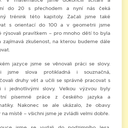
ky. V matematice jsme dokončili sčítání a
ání do 20 s přechodem a nyní nás čeká
dný trénink této kapitoly. Začali jsme také
vat s orientací do 100 a v geometrii jsme
 rýsovali pravítkem – pro mnoho dětí to byla
a zajímavá zkušenost, na kterou budeme dále
vat.
kém jazyce jsme se věnovali práci se slovy.
li jsme slova protikladná i souznačná,
čovali druhy vět a učili se správně pracovat s
i i jednotlivými slovy. Velkou výzvou byly
letní písemné práce z českého jazyka a
atiky. Nakonec se ale ukázalo, že obavy
 na místě – všichni jsme je zvládli velmi dobře.
ouce jsme se vydali do podzimního lesa.