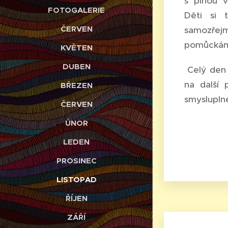
s plnou v
FOTOGALERIE
Děti si 
ČERVEN
samozřejm
pomůckám,
KVĚTEN
DUBEN
Celý den 
na další 
BŘEZEN
smysluplné
ČERVEN
ÚNOR
LEDEN
PROSINEC
LISTOPAD
ŘÍJEN
ZÁŘÍ