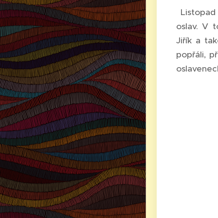
Listopad 
oslav. V 
Jiřík a ta
popřáli, p
oslavene