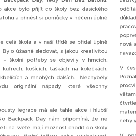
 Backpack Day
, tedy
Den bez batohů
.
zážit
o akce bylo přijít do školy bez klasického
odčít
batohu a přinést si pomůcky v něčem úplně
důkla
praco
poprvé
se celá škola a v naší třídě se přidal úplně
nová 
 Bylo úžasné sledovat, s jakou kreativitou
navazo
ly – školní potřeby se objevily v hrncích,
V čes
, kufrech, košících, taškách na kolečkách,
Pozna
, kbelících a mnohých dalších. Nechyběly
procvi
vdu originální nápady, které všechny
větam
čtvrt
usty legrace má ale tahle akce i hlubší
matem
No Backpack Day nám připomíná, že ne
nebyly
ěti na světě mají možnost chodit do školy
V prv