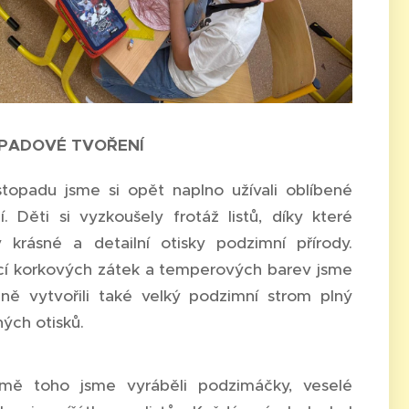
OPADOVÉ TVOŘENÍ
topadu jsme si opět naplno užívali oblíbené
í. Děti si vyzkoušely frotáž listů, díky které
y krásné a detailní otisky podzimní přírody.
í korkových zátek a temperových barev jsme
ně vytvořili také velký podzimní strom plný
ých otisků.
 toho jsme vyráběli podzimáčky, veselé