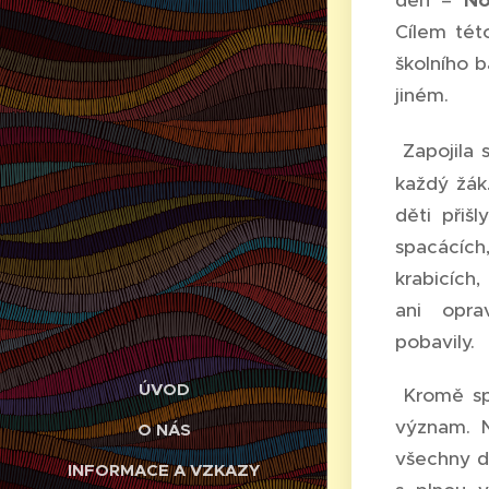
den –
No
Cílem tét
školního 
jiném.
Zapojila 
každý žák.
děti přiš
spacácích
krabicích
ani opra
pobavily.
ÚVOD
Kromě spo
význam. 
O NÁS
všechny d
INFORMACE A VZKAZY