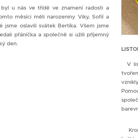
byl u nás ve třídě ve znamení radosti a
tomto měsíci měli narozeniny Viky, Sofíí a
ké jsme oslavili svátek Bertíka. Všem jsme
ředali přáníčka a společně si užili příjemný
cký den.
LIST
V lis
tvořen
vznikl
Pomoc
společ
barevn
Kromě