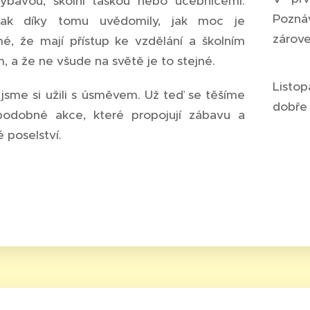
ýbavou, školní taškou nebo učebnicemi.
Poznáv
tak díky tomu uvědomily, jak moc je
zárove
é, že mají přístup ke vzdělání a školním
 a že ne všude na světě je to stejné.
Listop
jsme si užili s úsměvem. Už teď se těšíme
dobře 
podobné akce, které propojují zábavu a
 poselství.