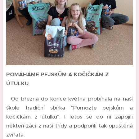
POMÁHÁME PEJSKŮM A KOČIČKÁM Z
ÚTULKU
Od března do konce května probíhala na naší
škole tradiční sbírka "Pomozte pejskům a
kočičkám z útulku". I letos se do ní zapojili
někteří žáci z naší třídy a podpořili tak opuštěná
zvířata.