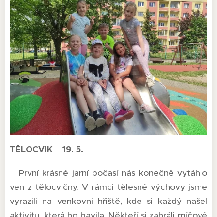
TĚLOCVIK 19. 5.
První krásné jarní počasí nás konečně vytáhlo
ven z tělocvičny. V rámci tělesné výchovy jsme
vyrazili na venkovní hřiště, kde si každý našel
aktivitu, která ho bavila. Někteří si zahráli míčové