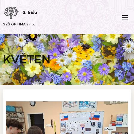
2. třída
SZŠ OPTIMA s.r.o.
KVĚTEN