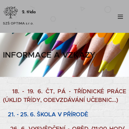
2. třída
SZŠ OPTIMA s.r.o.
INFORMACE A VZKAZY
18. - 19. 6. ČT, PÁ - TŘÍDNICKÉ PRÁCE
(ÚKLID TŘÍDY, ODEVZDÁVÁNÍ UČEBNIC...)
21. - 25. 6. ŠKOLA V PŘÍRODĚ
26. 6. VYSVĚDČENÍ - OBĚD /11:00 HOD/,