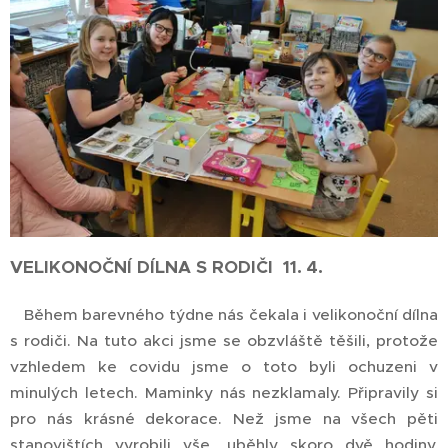
VELIKONOČNÍ DÍLNA S RODIČI 11. 4.
Během barevného týdne nás čekala i velikonoční dílna
s rodiči. Na tuto akci jsme se obzvláště těšili, protože
vzhledem ke covidu jsme o toto byli ochuzeni v
minulých letech. Maminky nás nezklamaly. Připravily si
pro nás krásné dekorace. Než jsme na všech pěti
stanovištích vyrobili vše, uběhly skoro dvě hodiny.