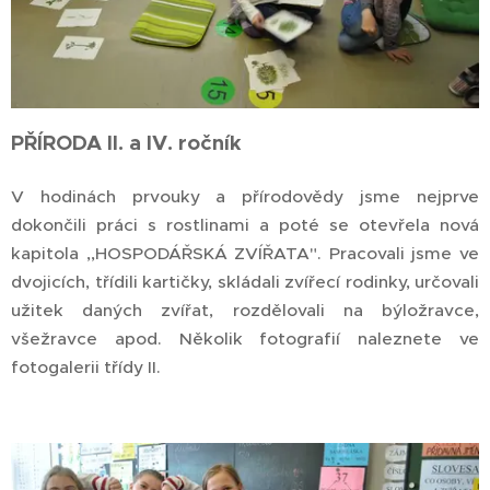
PŘÍRODA II. a IV. ročník
V hodinách prvouky a přírodovědy jsme nejprve
dokončili práci s rostlinami a poté se otevřela nová
kapitola ,,HOSPODÁŘSKÁ ZVÍŘATA". Pracovali jsme ve
dvojicích, třídili kartičky, skládali zvířecí rodinky, určovali
užitek daných zvířat, rozdělovali na býložravce,
všežravce apod. Několik fotografií naleznete ve
fotogalerii třídy II.