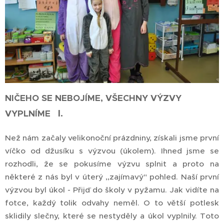
NIČEHO SE NEBOJÍME, VŠECHNY VÝZVY
I.
VYPLNÍME
Než nám začaly velikonoční prázdniny, získali jsme první
víčko od džusíku s výzvou (úkolem). Ihned jsme se
rozhodli, že se pokusíme výzvu splnit a proto na
některé z nás byl v úterý ,,zajímavý" pohled. Naší první
výzvou byl úkol - Přijď do školy v pyžamu. Jak vidíte na
fotce, každý tolik odvahy neměl. O to větší potlesk
sklidily slečny, které se nestyděly a úkol vyplnily. Toto